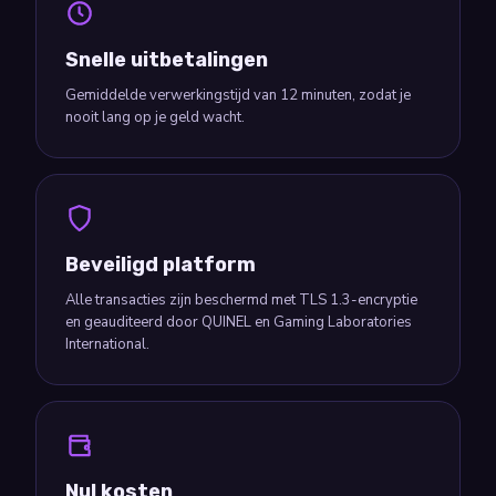
Snelle uitbetalingen
Gemiddelde verwerkingstijd van 12 minuten, zodat je
nooit lang op je geld wacht.
Beveiligd platform
Alle transacties zijn beschermd met TLS 1.3-encryptie
en geauditeerd door QUINEL en Gaming Laboratories
International.
Nul kosten