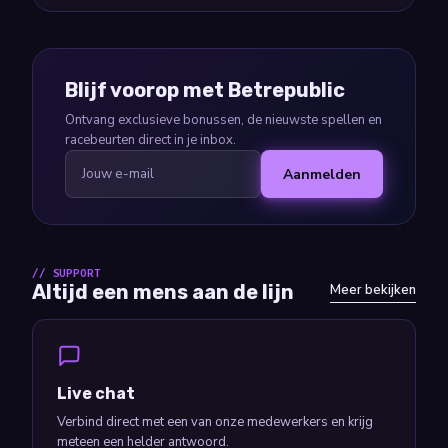
Blijf voorop met Betrepublic
Ontvang exclusieve bonussen, de nieuwste spellen en
racebeurten direct in je inbox.
Jouw e-mail
Aanmelden
SUPPORT
Altijd een mens aan de lijn
Meer bekijken
Live chat
Verbind direct met een van onze medewerkers en krijg
meteen een helder antwoord.