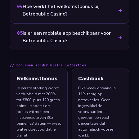
Hoe werkt het welkomstbonus bij
04
+
Betrepublic Casino?
Is er een mobiele app beschikbaar voor
05
+
Betrepublic Casino?
Bonussen zonder kleine lettertjes
Welkomstbonus
Cashback
Je eerste storting wordt
Elke week ontvang je
verdubbeld met 200%
11% terug op
tot €800, plus 120 gratis
nettoverlies. Geen
spins. Je speelt de
ingewikkelde
bonus vrij met een
voorwaarden —
inzetvereiste van 30x
gewoon een vast
binnen 23 dagen — weet
percentage dat
wat je doet voordat je
automatisch voor je
claimt.
werkt.