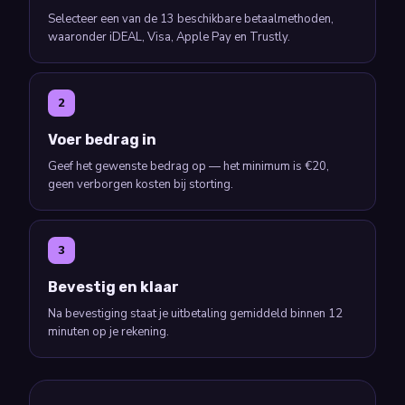
Selecteer een van de 13 beschikbare betaalmethoden,
waaronder iDEAL, Visa, Apple Pay en Trustly.
2
Voer bedrag in
Geef het gewenste bedrag op — het minimum is €20,
geen verborgen kosten bij storting.
3
Bevestig en klaar
Na bevestiging staat je uitbetaling gemiddeld binnen 12
minuten op je rekening.