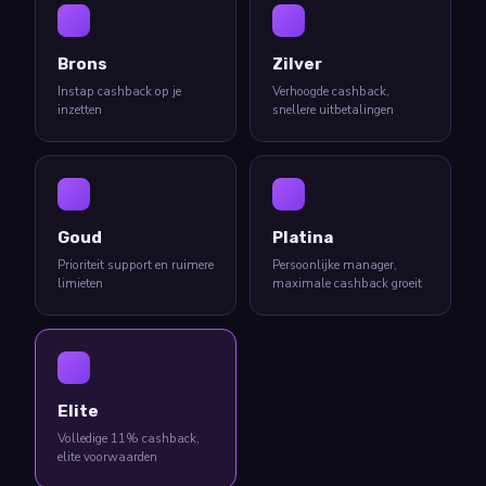
Brons
Zilver
Instap cashback op je
Verhoogde cashback,
inzetten
snellere uitbetalingen
Goud
Platina
Prioriteit support en ruimere
Persoonlijke manager,
limieten
maximale cashback groeit
Elite
Volledige 11% cashback,
elite voorwaarden