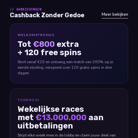
AANBIEDINGEN
Cashback Zonder Gedoe
Meer bekijken
WELKOMSTBONUS
Tot
€800
extra
+ 120 free spins
Stort vanaf €20 en ontvang een match van 200% op je
eerste storting, verspreid over 120 gratis spins in drie
dagen.
TOERNOOI
Wekelijkse races
met
€13.000.000
aan
uitbetalingen
Strijd elke week mee in de lobby en claim jouw deel van