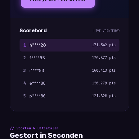
Scorebord
LIVE VERNIEUWD
h****28
1
171.542 pts
f****95
2
170.877 pts
i****83
3
160.413 pts
e****88
4
150.279 pts
p****86
5
121.828 pts
Storten & Uitbetalen
Gestort in Seconden