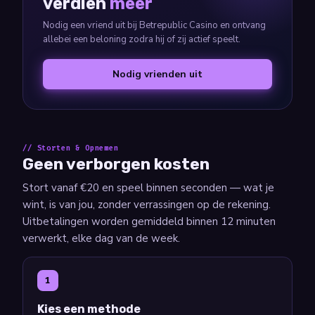
verdien
meer
Nodig een vriend uit bij Betrepublic Casino en ontvang
allebei een beloning zodra hij of zij actief speelt.
Nodig vrienden uit
Storten & Opnemen
Geen verborgen kosten
Stort vanaf €20 en speel binnen seconden — wat je
wint, is van jou, zonder verrassingen op de rekening.
Uitbetalingen worden gemiddeld binnen 12 minuten
verwerkt, elke dag van de week.
1
Kies een methode