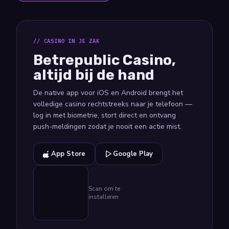
CASINO IN JE ZAK
Betrepublic Casino,
altijd bij de hand
De native app voor iOS en Android brengt het
volledige casino rechtstreeks naar je telefoon —
log in met biometrie, stort direct en ontvang
push-meldingen zodat je nooit een actie mist.
App Store
Google Play
Scan om te
installeren